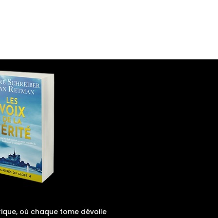
lers psy
À propos
orique, où chaque tome dévoile