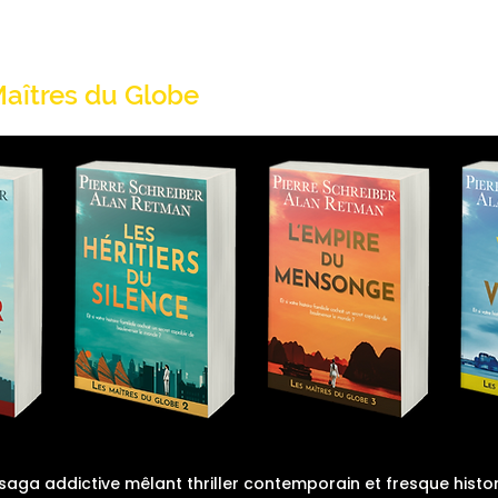
PIERRE SCHREIBER
Maîtres du Globe
Deep Impact
Thril
saga addictive mêlant thriller contemporain et fresque hist