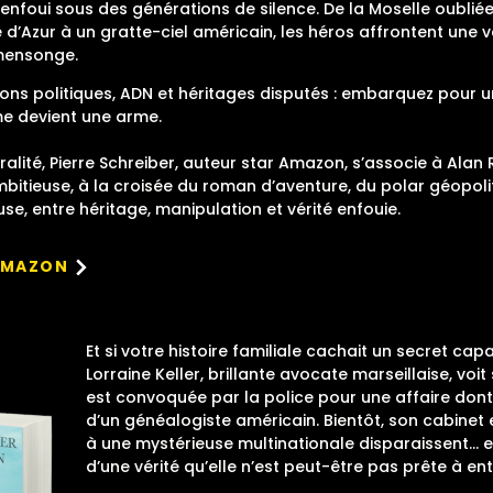
 enfoui sous des générations de silence. De la Moselle oubliée
e d’Azur à un gratte-ciel américain, les héros affrontent une 
 mensonge.
ions politiques, ADN et héritages disputés : embarquez pour 
ême devient une arme.
lité, Pierre Schreiber, auteur star Amazon, s’associe à Alan R
bitieuse, à la croisée du roman d’aventure, du polar géopoli
use, entre héritage, manipulation et vérité enfouie.
 AMAZON
Et si votre histoire familiale cachait un secret c
Lorraine Keller, brillante avocate marseillaise, voit 
est convoquée par la police pour une affaire dont e
d’un généalogiste américain. Bientôt, son cabinet e
à une mystérieuse multinationale disparaissent… et
d’une vérité qu’elle n’est peut-être pas prête à en