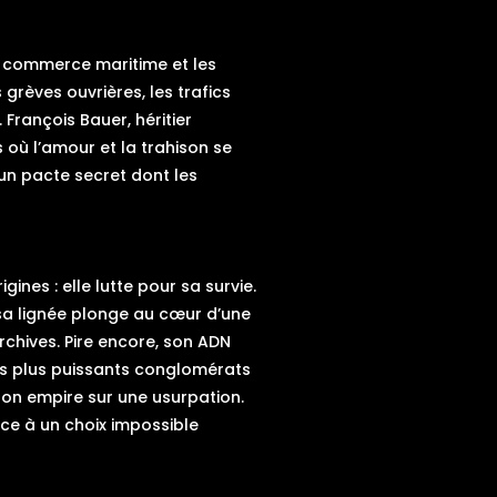
le commerce maritime et les
grèves ouvrières, les trafics
 François Bauer, héritier
 où l’amour et la trahison se
 un pacte secret dont les
gines : elle lutte pour sa survie.
e sa lignée plonge au cœur d’une
chives. Pire encore, son ADN
 des plus puissants conglomérats
son empire sur une usurpation.
ace à un choix impossible