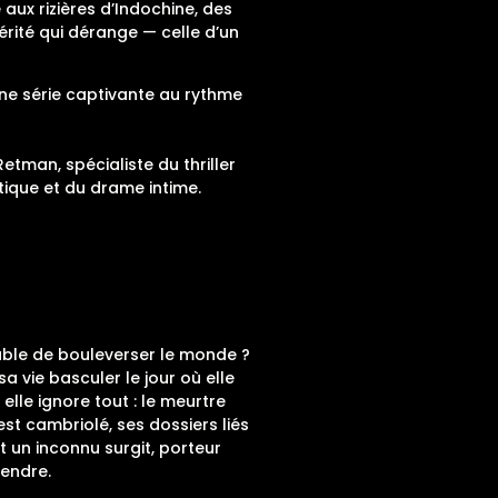
 aux rizières d’Indochine, des
vérité qui dérange — celle d’un
une série captivante au rythme
etman, spécialiste du thriller
tique et du drame intime.
apable de bouleverser le monde ?
sa vie basculer le jour où elle
lle ignore tout : le meurtre
st cambriolé, ses dossiers liés
 un inconnu surgit, porteur
tendre.